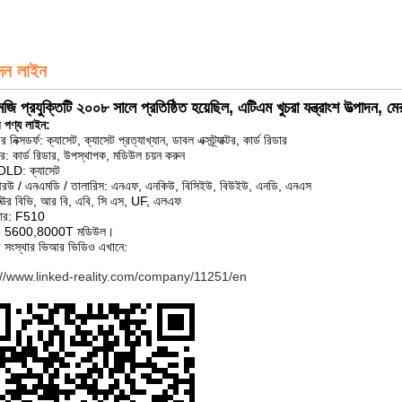
দন লাইন
 প্রযুক্তিটি ২০০৮ সালে প্রতিষ্ঠিত হয়েছিল, এটিএম খুচরা যন্ত্রাংশ উত্পাদন, মেরা
 পণ্য লাইন:
নিক্সডর্ফ: ক্যাসেট, ক্যাসেট প্রত্যাখ্যান, ডাবল এক্সট্র্যাক্টর, কার্ড রিডার
: কার্ড রিডার, উপস্থাপক, মডিউল চয়ন করুন
LD: ক্যাসেট
উ / এনএমডি / তালারিস: এনএফ, এনকিউ, বিসিইউ, বিউইউ, এনডি, এনএস
: ঊর বিভি, আর বি, এবি, সি এস, UF, এলএফ
লার: F510
সং: 5600,8000T মডিউল।
 সংস্থার ভিআর ভিডিও এখানে:
://www.linked-reality.com/company/11251/en