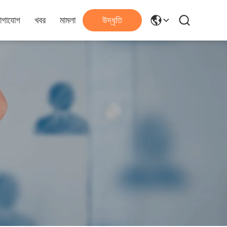
োগাযোগ
খবর
মামলা
উদ্ধৃতি