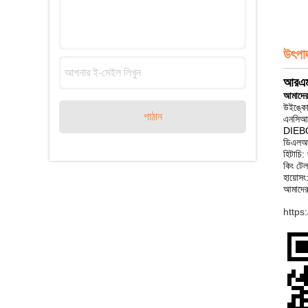
উৎপা
আরএমজি
আমাদের
উইঙ্কোর 
পাঠান
এনসিআর
DIEBO
ডিএলআর
হিটাচি
কিং টে
হায়ো
আমাদের
https