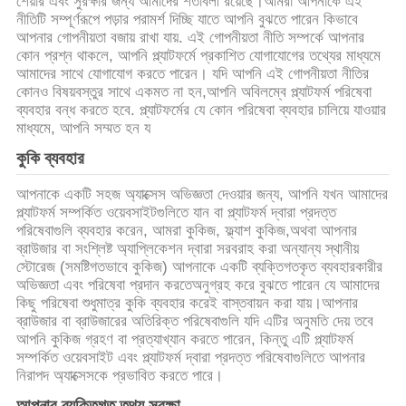
শেয়ার এবং সুরক্ষার জন্য আমাদের শর্তাবলী রয়েছে।আমরা আপনাকে এই
নিয়ন্ত্রণ
নীতিটি সম্পূর্ণরূপে পড়ার পরামর্শ দিচ্ছি যাতে আপনি বুঝতে পারেন কিভাবে
আপনার গোপনীয়তা বজায় রাখা যায়. এই গোপনীয়তা নীতি সম্পর্কে আপনার
কোন প্রশ্ন থাকলে, আপনি প্ল্যাটফর্মে প্রকাশিত যোগাযোগের তথ্যের মাধ্যমে
আমাদের
আমাদের সাথে যোগাযোগ করতে পারেন। যদি আপনি এই গোপনীয়তা নীতির
কোনও বিষয়বস্তুর সাথে একমত না হন,আপনি অবিলম্বে প্ল্যাটফর্ম পরিষেবা
সাথে
ব্যবহার বন্ধ করতে হবে. প্ল্যাটফর্মের যে কোন পরিষেবা ব্যবহার চালিয়ে যাওয়ার
যোগাযোগ
মাধ্যমে, আপনি সম্মত হন য
কুকি ব্যবহার
খবর
আপনাকে একটি সহজ অ্যাক্সেস অভিজ্ঞতা দেওয়ার জন্য, আপনি যখন আমাদের
প্ল্যাটফর্ম সম্পর্কিত ওয়েবসাইটগুলিতে যান বা প্ল্যাটফর্ম দ্বারা প্রদত্ত
পরিষেবাগুলি ব্যবহার করেন, আমরা কুকিজ, ফ্ল্যাশ কুকিজ,অথবা আপনার
মামলা
ব্রাউজার বা সংশ্লিষ্ট অ্যাপ্লিকেশন দ্বারা সরবরাহ করা অন্যান্য স্থানীয়
স্টোরেজ (সমষ্টিগতভাবে কুকিজ) আপনাকে একটি ব্যক্তিগতকৃত ব্যবহারকারীর
অভিজ্ঞতা এবং পরিষেবা প্রদান করতেঅনুগ্রহ করে বুঝতে পারেন যে আমাদের
একটি
কিছু পরিষেবা শুধুমাত্র কুকি ব্যবহার করেই বাস্তবায়ন করা যায়।আপনার
ব্রাউজার বা ব্রাউজারের অতিরিক্ত পরিষেবাগুলি যদি এটির অনুমতি দেয় তবে
উদ্ধৃতি
আপনি কুকিজ গ্রহণ বা প্রত্যাখ্যান করতে পারেন, কিন্তু এটি প্ল্যাটফর্ম
সম্পর্কিত ওয়েবসাইট এবং প্ল্যাটফর্ম দ্বারা প্রদত্ত পরিষেবাগুলিতে আপনার
অনুরোধ
নিরাপদ অ্যাক্সেসকে প্রভাবিত করতে পারে।
করুন
আপনার ব্যক্তিগত তথ্য সুরক্ষা