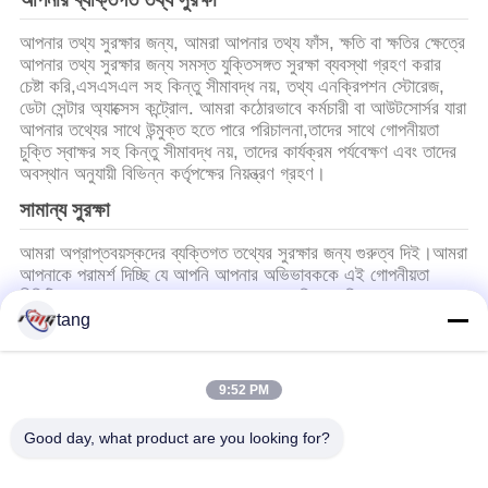
আপনার তথ্য সুরক্ষার জন্য, আমরা আপনার তথ্য ফাঁস, ক্ষতি বা ক্ষতির ক্ষেত্রে
সাইট
আপনার তথ্য সুরক্ষার জন্য সমস্ত যুক্তিসঙ্গত সুরক্ষা ব্যবস্থা গ্রহণ করার
চেষ্টা করি,এসএসএল সহ কিন্তু সীমাবদ্ধ নয়, তথ্য এনক্রিপশন স্টোরেজ,
ম্যাপ
ডেটা সেন্টার অ্যাক্সেস কন্ট্রোল. আমরা কঠোরভাবে কর্মচারী বা আউটসোর্সর যারা
আপনার তথ্যের সাথে উন্মুক্ত হতে পারে পরিচালনা,তাদের সাথে গোপনীয়তা
চুক্তি স্বাক্ষর সহ কিন্তু সীমাবদ্ধ নয়, তাদের কার্যক্রম পর্যবেক্ষণ এবং তাদের
গোপনীয়তা
অবস্থান অনুযায়ী বিভিন্ন কর্তৃপক্ষের নিয়ন্ত্রণ গ্রহণ।
নীতি
সামান্য সুরক্ষা
আমরা অপ্রাপ্তবয়স্কদের ব্যক্তিগত তথ্যের সুরক্ষার জন্য গুরুত্ব দিই।আমরা
আপনাকে পরামর্শ দিচ্ছি যে আপনি আপনার অভিভাবককে এই গোপনীয়তা
নীতিটি মনোযোগ সহকারে পড়তে এবং আমাদের পরিষেবাগুলি ব্যবহার করতে বা
আপনার অভিভাবকের সম্মতি পাওয়ার ভিত্তিতে আমাদের কাছে তথ্য সরবরাহ
tang
করতে বলুন.
9:52 PM
সব
Good day, what product are you looking for?
এটিএম খুচরা যন্ত্রাংশ
এটিএম মেশিন পার্টস