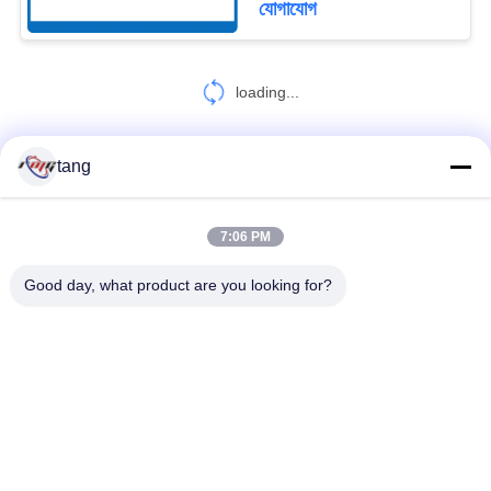
যোগাযোগ
loading...
tang
আমাদের সাথে যোগাযোগ করুন!
7:06 PM
সব
Good day, what product are you looking for?
এটিএম খুচরা যন্ত্রাংশ
এটিএম মেশিন পার্টস
Wincor এটিএম অংশ
NCR এটিএম অংশ
এনএমডি এটিএম অংশ
Diebold এটিএম অংশ