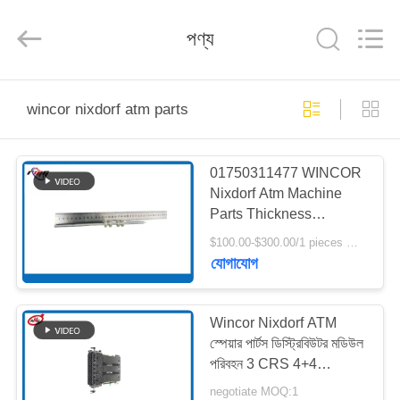
Mei
Guang
Science
পণ্য
And
Technology
Co.,
Ltd..
All
বাড়ি
Rights
Reserved.
wincor nixdorf atm parts
পণ্য
01750311477 WINCOR
Nixdorf Atm Machine
আমাদের
Parts Thickness
সম্পর্কে
measurement shaft
$100.00-$300.00/1 pieces MOQ:1 পিস
CMD-V6 1750311477
যোগাযোগ
কারখানা
পরিদর্শন
Wincor Nixdorf ATM
স্পেয়ার পার্টস ডিস্ট্রিবিউটর মডিউল
পরিবহন 3 CRS 4+4
গুণমান
1750223746
negotiate MOQ:1