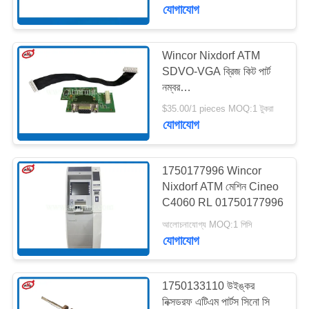
নিয়ন্ত্রণ
যোগাযোগ
আমাদের
Wincor Nixdorf ATM
SDVO-VGA ব্রিজ কিট পার্ট
সাথে
নম্বর
যোগাযোগ
1750193154,01750193154
$35.00/1 pieces MOQ:1 টুকরা
যোগাযোগ
খবর
1750177996 Wincor
মামলা
Nixdorf ATM মেশিন Cineo
C4060 RL 01750177996
আলোচনাযোগ্য MOQ:1 পিসি
একটি
যোগাযোগ
উদ্ধৃতি
অনুরোধ
1750133110 উইঙ্কর
করুন
নিক্সডরফ এটিএম পার্টস সিনো সি