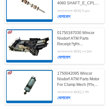
4060 SHAFT_E_CPL
01750133110
আলোচনাযোগ্য MOQ:5 pcs
সাইট
যোগাযোগ
ম্যাপ
01750187030 Wincor
গোপনীয়তা
Nixdorf ATM Parts
Receipt প্রিন্টার
নীতি
1750187030
আলোচনাযোগ্য MOQ:এক টুকরা
যোগাযোগ
1750042095 Wincor
Nixdorf ATM Parts Motor
For Clamp Mech (উইঙ্কর
নিক্সডর্ফ এটিএম পার্টস মোটর ফর
আলোচনাযোগ্য MOQ:1 পিসি
ক্লাম্প মেক)
যোগাযোগ