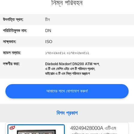
নিম্ন পরিবহন
নিয়ন্ত্রণ
উৎপত্তি স্থল:
চীন
আমাদের
পরিচিতিমুলক নাম:
DN
সাথে
যোগাযোগ
সাক্ষ্যদান:
ISO
মডেল নম্বার:
১৭৫০২৯০৫১২ ০১৭৫০২৯০৫১২
খবর
লক্ষণীয় করা:
,
Diebold Nixdorf DN200 ATM অংশ
,
এ টি এম মেশিন এইচ এল টি পরিবহন প্রধান
ডাইবোল্ড এ টি এম নিম্ন পরিবহন যন্ত্রাংশ
মামলা
আমাদের সাথে যোগাযোগ করুন!
একটি
উদ্ধৃতি
বিশদ প্রকাশ
অনুরোধ
49249428000A এটিএম
করুন