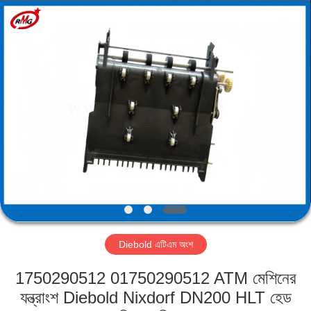
Mei
Guang
Science
And
Technology
Co.,
Ltd..
All
বাড়ি
Rights
Reserved.
পণ্য
আমাদের
সম্পর্কে
কারখানা
Diebold এটিএম অংশ
পরিদর্শন
1750290512 01750290512 ATM মেশিনের
গুণমান
যন্ত্রাংশ Diebold Nixdorf DN200 HLT হেড