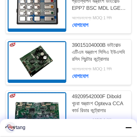
প্রতিস্থাপন যন্ত্রাংশ ডাইবোল্ড
EPP7 BSC MDL LGE
ST STL HTR
সাইট
আলোচনাযোগ্য MOQ:1 পিসি
যোগাযোগ
ম্যাপ
গোপনীয়তা
39015104000B ডাইবোল্ড
এটিএম যন্ত্রাংশ সিসিএ ইউএসবি
নীতি
রসিদ প্রিন্টার কন্ট্রোলার
আলোচনাযোগ্য MOQ:1 পিসি
যোগাযোগ
49209542000F Dibold
খুচরা যন্ত্রাংশ Opteva CCA
কার্ড রিডার কন্ট্রোলার
আলোচনাযোগ্য MOQ:1 পিসি
যোগাযোগ
tang