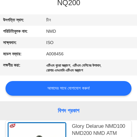
NQ200
নিয়ন্ত্রণ
উৎপত্তি স্থল:
চীন
আমাদের
পরিচিতিমুলক নাম:
NMD
সাথে
যোগাযোগ
সাক্ষ্যদান:
ISO
মডেল নম্বার:
A008456
খবর
লক্ষণীয় করা:
,
,
এটিএম খুচরা যন্ত্রাংশ
এটিএম মেশিনের উপাদান
রোলার এনএমডি এটিএম যন্ত্রাংশ
মামলা
আমাদের সাথে যোগাযোগ করুন!
একটি
বিশদ প্রকাশ
উদ্ধৃতি
অনুরোধ
Glory Delarue NMD100
করুন
NMD200 NMD ATM