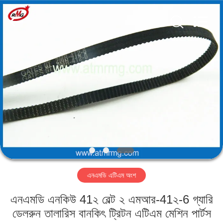
Mei
Guang
Science
And
Technology
Co.,
Ltd..
All
বাড়ি
Rights
Reserved.
পণ্য
আমাদের
সম্পর্কে
কারখানা
এনএমডি এটিএম অংশ
পরিদর্শন
এনএমডি এনকিউ 41২ বেল্ট ২ এমআর-41২-6 গ্যারি
গুণমান
ডেলরুন তালারিস বানকিৎ ট্রিটন এটিএম মেশিন পার্টস