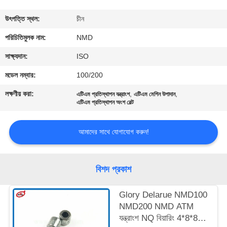
নিয়ন্ত্রণ
উৎপত্তি স্থল:
চীন
আমাদের
পরিচিতিমুলক নাম:
NMD
সাথে
সাক্ষ্যদান:
ISO
যোগাযোগ
মডেল নম্বার:
100/200
লক্ষণীয় করা:
,
,
এটিএম প্রতিস্থাপন যন্ত্রাংশ
এটিএম মেশিন উপাদান
খবর
এটিএম প্রতিস্থাপন অংশ বেল্ট
আমাদের সাথে যোগাযোগ করুন!
মামলা
একটি
বিশদ প্রকাশ
উদ্ধৃতি
Glory Delarue NMD100
অনুরোধ
NMD200 NMD ATM
যন্ত্রাংশ NQ বিয়ারিং 4*8*8
করুন