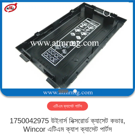
Mei
Guang
Science
And
Technology
Co.,
Ltd..
All
বাড়ি
Rights
Reserved.
পণ্য
আমাদের
সম্পর্কে
কারখানা
এটিএম ক্যাসেট পার্টস
পরিদর্শন
1750042975 উইনার্স নিক্সরোর্ড ক্যাসেট কভার,
গুণমান
Wincor এটিএম ক্যাশ ক্যাসেট পার্টস