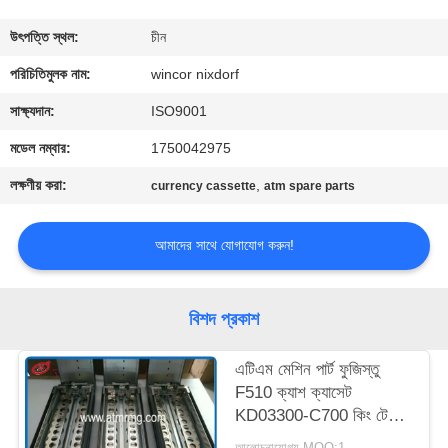
নিয়ন্ত্রণ
উৎপত্তি স্থল:
চীন
আমাদের
পরিচিতিমুলক নাম:
wincor nixdorf
সাথে
সাক্ষ্যদান:
ISO9001
যোগাযোগ
মডেল নম্বার:
1750042975
লক্ষণীয় করা:
,
currency cassette
atm spare parts
খবর
আমাদের সাথে যোগাযোগ করুন!
মামলা
বিশদ প্রকাশ
একটি
উদ্ধৃতি
এটিএম মেশিন পার্ট ফুজিস্তু
F510 ক্যাশ ক্যাসেট
অনুরোধ
KD03300-C700 কিং টেলার
করুন
ক্যাশ ক্যাসেট
আলোচনাযোগ্য MOQ:1