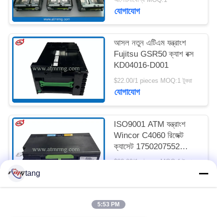
যোগাযোগ
সাইট
ম্যাপ
আসল নতুন এটিএম যন্ত্রাংশ
Fujitsu GSR50 ক্যাশ বক্স
KD04016-D001
গোপনীয়তা
$22.00/1 pieces MOQ:1 টুকরা
নীতি
যোগাযোগ
ISO9001 ATM যন্ত্রাংশ
Wincor C4060 রিজেক্ট
ক্যাসেট 1750207552
01750207552
$22.00/1 pieces MOQ:1 টুকরা
যোগাযোগ
tang
5:53 PM
সব