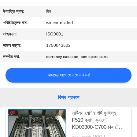
নিয়ন্ত্রণ
উৎপত্তি স্থল:
চীন
আমাদের
পরিচিতিমুলক নাম:
wincor nixdorf
সাথে
সাক্ষ্যদান:
ISO9001
যোগাযোগ
মডেল নম্বার:
1750043502
লক্ষণীয় করা:
,
currency cassette
atm spare parts
খবর
আমাদের সাথে যোগাযোগ করুন!
মামলা
বিশদ প্রকাশ
একটি
উদ্ধৃতি
এটিএম মেশিন পার্ট ফুজিস্তু
F510 ক্যাশ ক্যাসেট
অনুরোধ
KD03300-C700 কিং টেলার
করুন
ক্যাশ ক্যাসেট
আলোচনাযোগ্য MOQ:1