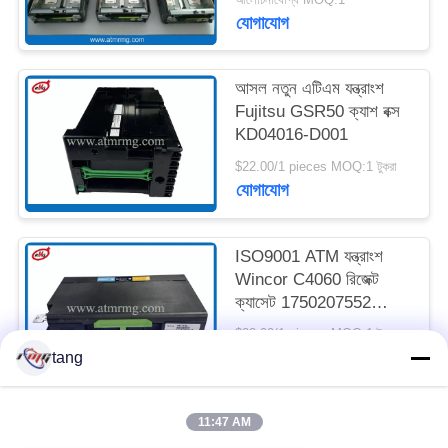
যোগাযোগ
সাইট
ম্যাপ
আসল নতুন এটিএম যন্ত্রাংশ
Fujitsu GSR50 ক্যাশ বক্স
KD04016-D001
গোপনীয়তা
$22.00/1 pieces MOQ:1 টুকরা
নীতি
যোগাযোগ
ISO9001 ATM যন্ত্রাংশ
Wincor C4060 রিজেক্ট
ক্যাসেট 1750207552
01750207552
$22.00/1 pieces MOQ:1 টুকরা
যোগাযোগ
tang
11:47 AM
সব