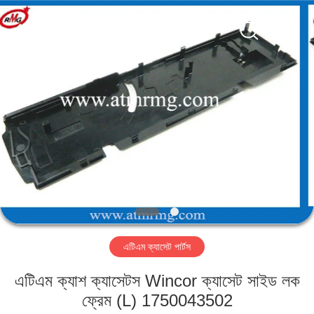
Mei
Guang
Science
And
Technology
Co.,
Ltd..
All
বাড়ি
Rights
Reserved.
পণ্য
আমাদের
সম্পর্কে
কারখানা
এটিএম ক্যাসেট পার্টস
পরিদর্শন
এটিএম ক্যাশ ক্যাসেটস Wincor ক্যাসেট সাইড লক
গুণমান
ফ্রেম (L) 1750043502