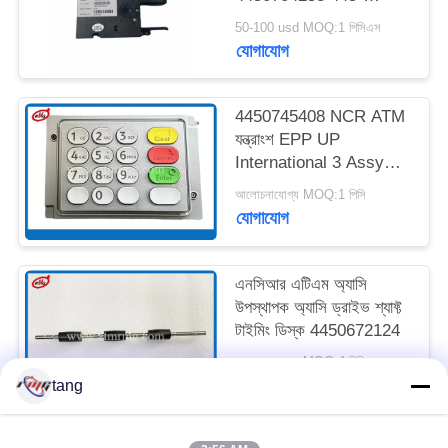
0704253
50-100 usd MOQ:1 পিসিএস
সাইট
যোগাযোগ
ম্যাপ
4450745408 NCR ATM
যন্ত্রাংশ EPP UP
গোপনীয়তা
International 3 Assy
নীতি
USB 5V 500mA
আলোচনাযোগ্য MOQ:1 পিসি
যোগাযোগ
এনসিআর এটিএম অ্যাসি
উপস্থাপক অ্যাসি ড্রাইভ শ্যাফ্ট
টাইমিং ডিস্ক 4450672124
আলোচনাযোগ্য MOQ:4 পিসি
যোগাযোগ
tang