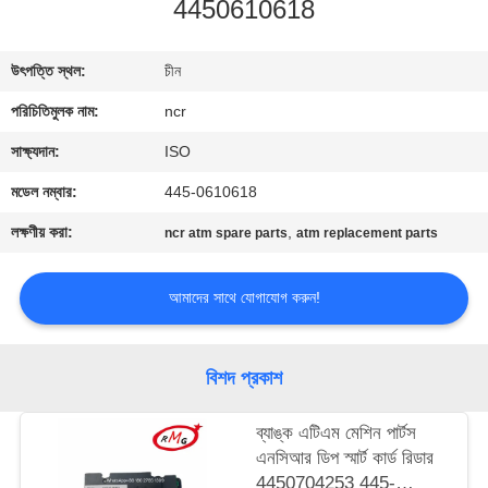
4450610618
নিয়ন্ত্রণ
উৎপত্তি স্থল:
চীন
আমাদের
পরিচিতিমুলক নাম:
ncr
সাথে
যোগাযোগ
সাক্ষ্যদান:
ISO
মডেল নম্বার:
445-0610618
খবর
লক্ষণীয় করা:
,
ncr atm spare parts
atm replacement parts
মামলা
আমাদের সাথে যোগাযোগ করুন!
একটি
বিশদ প্রকাশ
উদ্ধৃতি
ব্যাঙ্ক এটিএম মেশিন পার্টস
অনুরোধ
এনসিআর ডিপ স্মার্ট কার্ড রিডার
করুন
4450704253 445-