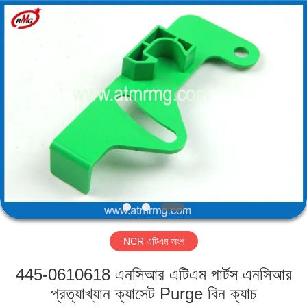
Mei
Guang
Science
And
Technology
Co.,
Ltd..
All
বাড়ি
Rights
Reserved.
পণ্য
আমাদের
সম্পর্কে
কারখানা
NCR এটিএম অংশ
পরিদর্শন
445-0610618 এনসিআর এটিএম পার্টস এনসিআর
গুণমান
প্রত্যাখ্যান ক্যাসেট Purge বিন ক্যাচ