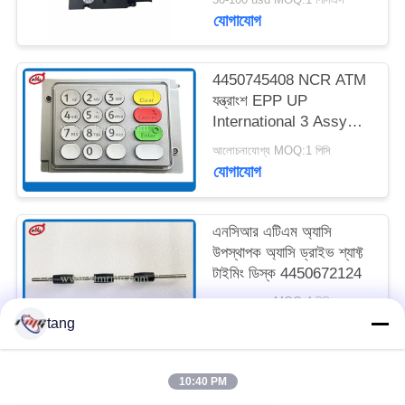
যোগাযোগ
সাইট
ম্যাপ
4450745408 NCR ATM
যন্ত্রাংশ EPP UP
International 3 Assy
গোপনীয়তা
USB 5V 500mA
আলোচনাযোগ্য MOQ:1 পিসি
নীতি
যোগাযোগ
এনসিআর এটিএম অ্যাসি
উপস্থাপক অ্যাসি ড্রাইভ শ্যাফ্ট
টাইমিং ডিস্ক 4450672124
আলোচনাযোগ্য MOQ:4 পিসি
যোগাযোগ
tang
10:40 PM
সব