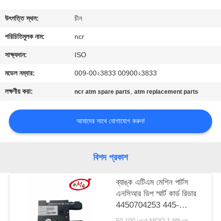
নিয়ন্ত্রণ
উৎপত্তি স্থল:
চীন
আমাদের
পরিচিতিমুলক নাম:
ncr
সাথে
সাক্ষ্যদান:
ISO
যোগাযোগ
মডেল নম্বার:
009-00২3833 00900২3833
লক্ষণীয় করা:
,
ncr atm spare parts
atm replacement parts
খবর
আমাদের সাথে যোগাযোগ করুন!
মামলা
বিশদ প্রকাশ
একটি
উদ্ধৃতি
ব্যাঙ্ক এটিএম মেশিন পার্টস
এনসিআর ডিপ স্মার্ট কার্ড রিডার
অনুরোধ
4450704253 445-
করুন
0704253
50-100 usd MOQ:1 পিসিএস