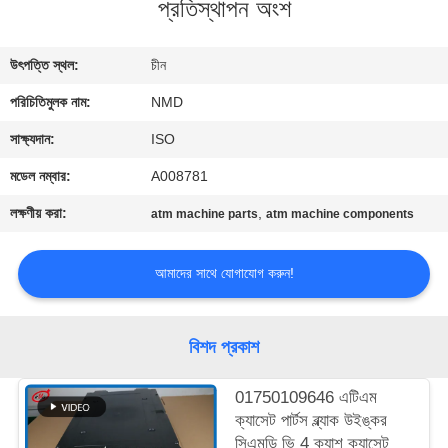
প্রতিস্থাপন অংশ
নিয়ন্ত্রণ
উৎপত্তি স্থল:
চীন
আমাদের
পরিচিতিমুলক নাম:
NMD
সাথে
যোগাযোগ
সাক্ষ্যদান:
ISO
মডেল নম্বার:
A008781
খবর
লক্ষণীয় করা:
,
atm machine parts
atm machine components
মামলা
আমাদের সাথে যোগাযোগ করুন!
একটি
বিশদ প্রকাশ
উদ্ধৃতি
01750109646 এটিএম
অনুরোধ
ক্যাসেট পার্টস ব্ল্যাক উইঙ্কর
করুন
সিএমডি ভি 4 ক্যাশ ক্যাসেট