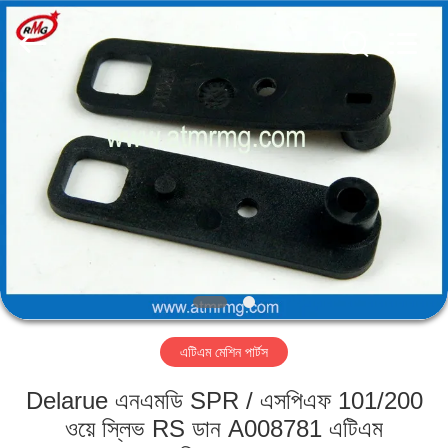
Mei
Guang
Science
And
Technology
Co.,
Ltd..
All
বাড়ি
Rights
Reserved.
পণ্য
আমাদের
সম্পর্কে
কারখানা
এটিএম মেশিন পার্টস
পরিদর্শন
Delarue এনএমডি SPR / এসপিএফ 101/200
গুণমান
ওয়ে স্লিভ RS ডান A008781 এটিএম