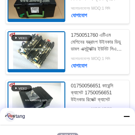
আলোচনাযোগ্য MOQ:1 পিসি
সাইট
যোগাযোগ
ম্যাপ
1750051760 এটিএম
মেশিনের যন্ত্রাংশ উইনকার ডিডু
গোপনীয়তা
ডাবল এক্সট্র্যাক্টর ইউনিট সিএমডি
নীতি
ভি 4
আলোচনাযোগ্য MOQ:1 পিসি
যোগাযোগ
01750056651 কারেন্সি
ক্যাসেট 1750056651
উইনকার রিজেক্ট ক্যাসেট
আলোচনাযোগ্য MOQ:1PCS
যোগাযোগ
tang