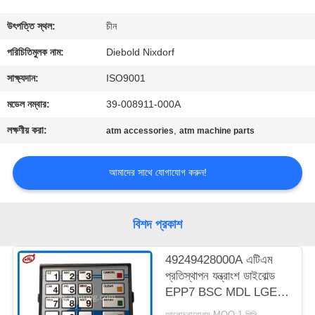
নিয়ন্ত্রণ
উৎপত্তি স্থল:
চীন
আমাদের
পরিচিতিমুলক নাম:
Diebold Nixdorf
সাথে
সাক্ষ্যদান:
ISO9001
যোগাযোগ
মডেল নম্বার:
39-008911-000A
লক্ষণীয় করা:
,
atm accessories
atm machine parts
খবর
আমাদের সাথে যোগাযোগ করুন!
মামলা
বিশদ প্রকাশ
একটি
উদ্ধৃতি
49249428000A এটিএম
প্রতিস্থাপন যন্ত্রাংশ ডাইবোল্ড
অনুরোধ
EPP7 BSC MDL LGE
করুন
ST STL HTR
আলোচনাযোগ্য MOQ:1 পিসি