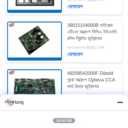
যোগাযোগ
সাইট
ম্যাপ
39015104000B ডাইবোল্ড
এটিএম যন্ত্রাংশ সিসিএ ইউএসবি
রসিদ প্রিন্টার কন্ট্রোলার
গোপনীয়তা
আলোচনাযোগ্য MOQ:1 পিসি
নীতি
যোগাযোগ
49209542000F Dibold
খুচরা যন্ত্রাংশ Opteva CCA
কার্ড রিডার কন্ট্রোলার
আলোচনাযোগ্য MOQ:1 পিসি
যোগাযোগ
tang
10:44 AM
সব