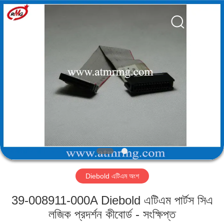
Mei
Guang
Science
And
Technology
Co.,
Ltd..
All
বাড়ি
Rights
Reserved.
পণ্য
আমাদের
সম্পর্কে
কারখানা
Diebold এটিএম অংশ
পরিদর্শন
39-008911-000A Diebold এটিএম পার্টস সিএ
গুণমান
লজিক প্রদর্শন কীবোর্ড - সংক্ষিপ্ত