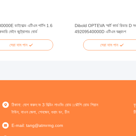
000E ডাইবোল্ড এটিএম পার্টস 1.6
Dibold OPTEVA স্মার্ট কার্ড রিডার D স
ভারি মেইন কন্ট্রোলার বোর্ড
49209540000D এটিএম যন্ত্রাংশ
সেরা দাম পান
সেরা দাম পান
ঠিকানা: যোগ করুন:নং 3 বিল্ডিং লাওবিং রোড।ঝৌশি রোড শিয়ান
ব
টাউন, বাওন জেলা, শেনজেন, গুয়াং ডং, চীন
চ
E-mail:
tang@atmrmg.com