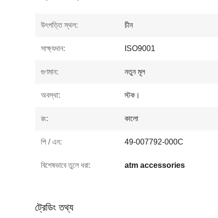
উৎপত্তি স্থল:
চীন
সাক্ষ্যদান:
ISO9001
গুণমান:
নতুন মূল
অবস্থা:
স্টক।
রং:
কালো
পি / এন:
49-007792-000C
বিশেষভাবে তুলে ধরা:
atm accessories
ট্রেডিং তথ্য