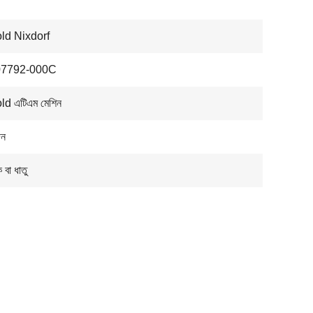
ld Nixdorf
07792-000C
ld এটিএম মেশিন
িন
ক বা ধাতু