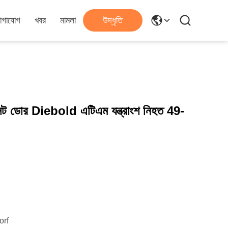
োগাযোগ
খবর
মামলা
উদ্ধৃতি
ট ডোর Diebold এটিএম যন্ত্রাংশ নিহত 49-
orf