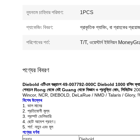
ন্যূনতম চাহিদার পরিমাণ:
1PCS
প্যাকেজিং বিবরণ:
প্রাকৃতিক প্যাকিং, বা গ্রাহকের প্রয়ো
পরিশোধের শর্ত:
T/T, ওয়েস্টার্ন ইউনিয়ন MoneyG
পণ্যের বিবরণ
Diebold এটিএম যন্ত্রাংশ 49-007792-000C Diebold 1000 রশিদ ক্যা
শেনচেন Rong থেকে মেই Guang থেকে বিজ্ঞান ও প্রযুক্তি কোং, লিমিটেড
2008
Wincor, NCR, DIEBOLD, DeLaRue / NMD / Talaris / Glory, হিটিয়া 
বিশেষ উল্লেখ
1. ভাল মানের
2. প্রতিযোগী মূল্য
3. প্রম্পট ডেলিভারি
4. ছোট আদেশ গ্রহণ।
5. শর্ত: নতুন এবং মূল
পণ্যের বর্ণনা
তরবার
Diebold