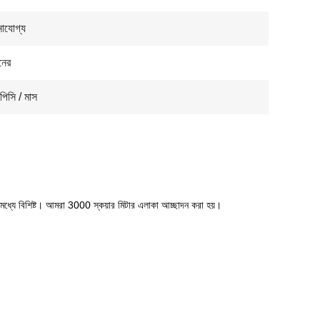
াযোগ্য
নের
িসি / মাস
্যে বিশিষ্ট।
আমরা 3000 স্কয়ার মিটার এলাকা আচ্ছাদন করা হয়।