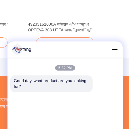
ংস্করণ
49233151000A ডাইবোল্ড এটিএম যন্ত্রাংশ
OPTEVA 368 UTFA আপার ট্রান্সপোর্ট ফ্রন্ট
সেরা দাম পান
tang
6:32 PM
Good day, what product are you looking 
for?
ৃহত্তম গবেষণা ও উন্নয়ন এবং উৎপাদন ATM Spare Parts
ীনের সরবরাহকারী