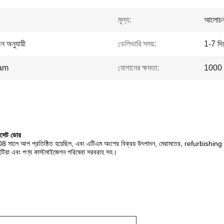
মূল্য:
আলোচন
জন অনুযায়ী
ডেলিভারি সময়:
1-7 দি
ram
যোগানের ক্ষমতা:
1000 প
সেট ডোর
 সালে আপ প্রতিষ্ঠিত হয়েছিল, এবং এটিএম অংশের বিক্রয় উৎপাদন, মেরামতের, refurbishing মধ
এবং পণ্য কাস্টমাইজেশন পরিষেবা সরবরাহ সহ।