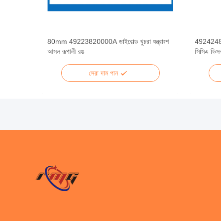
ংশ তোশিবা
80mm 49223820000A ডাইবোল্ড খুচরা যন্ত্রাংশ
49242480
আসল রূপালী রঙ
সিসিএ ডিসক
সেরা দাম পান