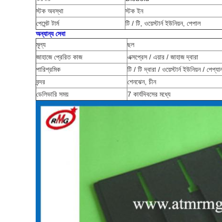
স্টক অবস্থা
স্টক ইন
পেমেন্ট টার্ম
টি / টি, ওয়েস্টার্ন ইউনিয়ন, পেপাল
অন্যান্য সেবা
মূল্য
ছল
জাহাজে প্রেরিত কাজ
এক্সপ্রেস / এয়ার / জাহাজ দ্বারা
পারিশ্রমিক
টি / টি দ্বারা / ওয়েস্টার্ন ইউনিয়ন / পেপ্যা
বন্দর
শেনঝেন, চীন
ডেলিভারি সময়
7 কার্যদিবসের মধ্যে