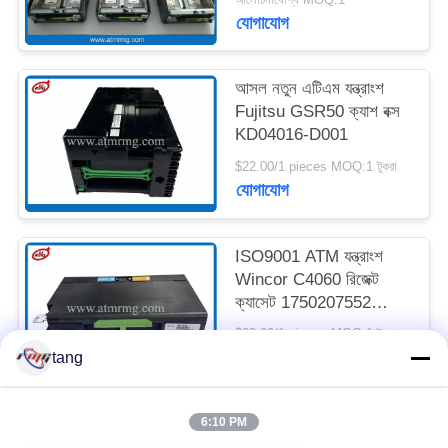
যোগাযোগ
সাইট
ম্যাপ
আসল নতুন এটিএম যন্ত্রাংশ
Fujitsu GSR50 ক্যাশ বক্স
KD04016-D001
গোপনীয়তা
$22.00/1 pieces MOQ:1 টুকরা
নীতি
যোগাযোগ
ISO9001 ATM যন্ত্রাংশ
Wincor C4060 রিজেক্ট
ক্যাসেট 1750207552
01750207552
$22.00/1 pieces MOQ:1 টুকরা
যোগাযোগ
tang
6:10 PM
সব