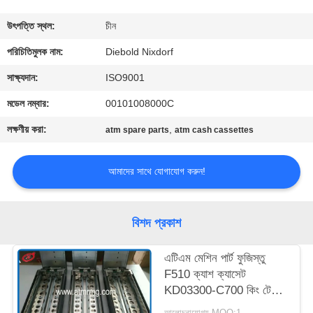
নিয়ন্ত্রণ
উৎপত্তি স্থল:
চীন
আমাদের
পরিচিতিমুলক নাম:
Diebold Nixdorf
সাথে
সাক্ষ্যদান:
ISO9001
যোগাযোগ
মডেল নম্বার:
00101008000C
লক্ষণীয় করা:
,
atm spare parts
atm cash cassettes
খবর
আমাদের সাথে যোগাযোগ করুন!
মামলা
বিশদ প্রকাশ
একটি
উদ্ধৃতি
এটিএম মেশিন পার্ট ফুজিস্তু
F510 ক্যাশ ক্যাসেট
অনুরোধ
KD03300-C700 কিং টেলার
করুন
ক্যাশ ক্যাসেট
আলোচনাযোগ্য MOQ:1