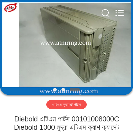
Mei
Guang
Science
And
Technology
Co.,
Ltd..
All
বাড়ি
Rights
Reserved.
পণ্য
আমাদের
সম্পর্কে
কারখানা
এটিএম ক্যাসেট পার্টস
পরিদর্শন
Diebold এটিএম পার্টস 00101008000C
গুণমান
Diebold 1000 মুদ্রা এটিএম ক্যাশ ক্যাসেট