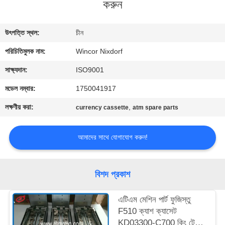
করুন
নিয়ন্ত্রণ
উৎপত্তি স্থল:
চীন
আমাদের
পরিচিতিমুলক নাম:
Wincor Nixdorf
সাথে
যোগাযোগ
সাক্ষ্যদান:
ISO9001
মডেল নম্বার:
1750041917
খবর
লক্ষণীয় করা:
,
currency cassette
atm spare parts
মামলা
আমাদের সাথে যোগাযোগ করুন!
একটি
বিশদ প্রকাশ
উদ্ধৃতি
এটিএম মেশিন পার্ট ফুজিস্তু
অনুরোধ
F510 ক্যাশ ক্যাসেট
করুন
KD03300-C700 কিং টেলার