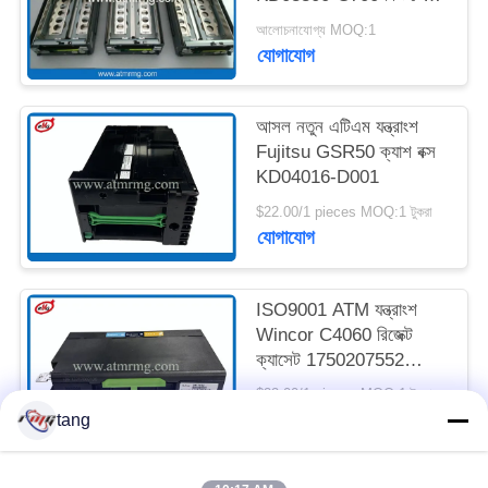
ক্যাশ ক্যাসেট
আলোচনাযোগ্য MOQ:1
সাইট
যোগাযোগ
ম্যাপ
আসল নতুন এটিএম যন্ত্রাংশ
Fujitsu GSR50 ক্যাশ বক্স
গোপনীয়তা
KD04016-D001
নীতি
$22.00/1 pieces MOQ:1 টুকরা
যোগাযোগ
ISO9001 ATM যন্ত্রাংশ
Wincor C4060 রিজেক্ট
ক্যাসেট 1750207552
01750207552
$22.00/1 pieces MOQ:1 টুকরা
যোগাযোগ
tang