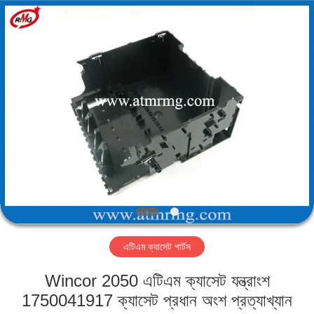
Mei
Guang
Science
And
Technology
Co.,
Ltd..
All
বাড়ি
Rights
Reserved.
পণ্য
আমাদের
সম্পর্কে
কারখানা
এটিএম ক্যাসেট পার্টস
পরিদর্শন
Wincor 2050 এটিএম ক্যাসেট যন্ত্রাংশ
গুণমান
1750041917 ক্যাসেট প্রধান অংশ প্রত্যাখ্যান