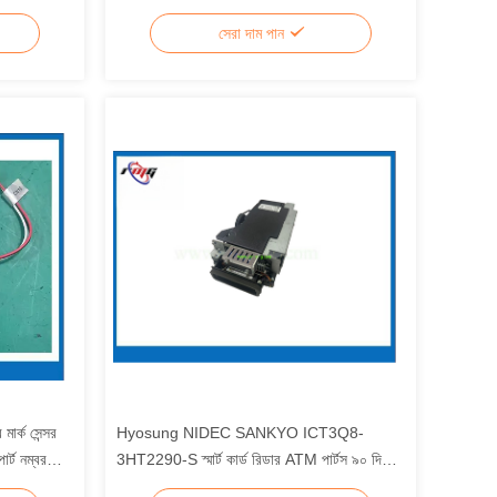
সেরা দাম পান
র্ক সেন্সর
Hyosung NIDEC SANKYO ICT3Q8-
ট নম্বর
3HT2290-S স্মার্ট কার্ড রিডার ATM পার্টস ৯০ দিনের
ওয়ারেন্টি এবং S5645000062 পার্ট নম্বর সহ