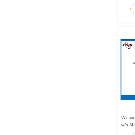
Wincor 
w/o ALC