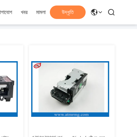
োগাযোগ
খবর
মামলা
উদ্ধৃতি