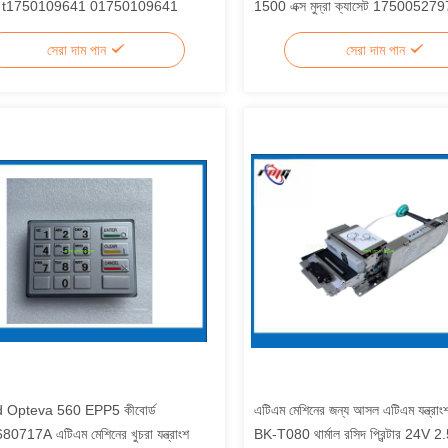
্যাক্টর t1750109641 01750109641
1500 এক্স মুদ্রা ক্যাসেট 175005279
সেরা দাম পান
সেরা দাম পান
d Opteva 560 EPP5 কীবোর্ড
এটিএম মেশিনের জন্য আসল এটিএম যন্ত্র
717A এটিএম মেশিনের খুচরা যন্ত্রাংশ
BK-T080 থার্মাল রসিদ প্রিন্টার 24V 2