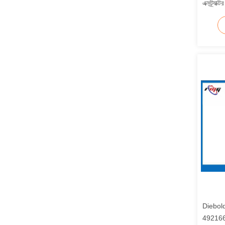
এক্সট্র
Diebol
49216680