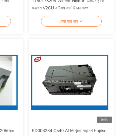
 শাটার
1750173205 Wincor Nixdorf এটিএম খুচরা
যন্ত্রাংশ V2CU এটিএম কার্ড রিডার অংশ
সেরা দাম পান
ভিডিও
rf 2050xe
KD003234 C540 ATM খুচরা যন্ত্রাংশ Fujitsu