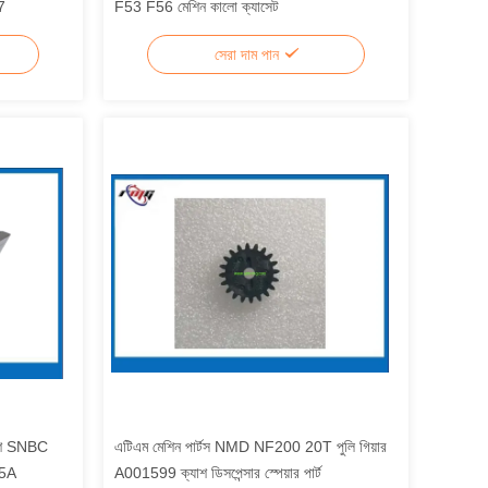
7
F53 F56 মেশিন কালো ক্যাসেট
সেরা দাম পান
াংশ SNBC
এটিএম মেশিন পার্টস NMD NF200 20T পুলি গিয়ার
.5A
A001599 ক্যাশ ডিসপেন্সার স্পেয়ার পার্ট