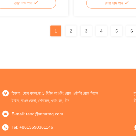
সেরা দাম পান
সেরা দাম পান
1
2
3
4
5
6
ঠিকানা: যোগ করুন:নং 3 বিল্ডিং লাওবিং রোড।ঝৌশি রোড শিয়ান
ব
টাউন, বাওন জেলা, শেনজেন, গুয়াং ডং, চীন
চ
E-mail:
tang@atmrmg.com
Tel:
+8613590361146