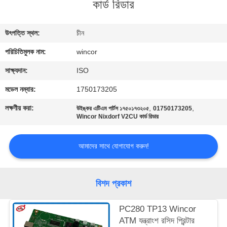
কার্ড রিডার
নিয়ন্ত্রণ
উৎপত্তি স্থল:
চীন
আমাদের
পরিচিতিমুলক নাম:
wincor
সাথে
যোগাযোগ
সাক্ষ্যদান:
ISO
মডেল নম্বার:
1750173205
খবর
লক্ষণীয় করা:
,
,
উইঙ্কর এটিএম পার্টস ১৭৫০১৭৩২০৫
01750173205
Wincor Nixdorf V2CU কার্ড রিডার
মামলা
আমাদের সাথে যোগাযোগ করুন!
একটি
বিশদ প্রকাশ
উদ্ধৃতি
অনুরোধ
PC280 TP13 Wincor
করুন
ATM যন্ত্রাংশ রসিদ প্রিন্টার