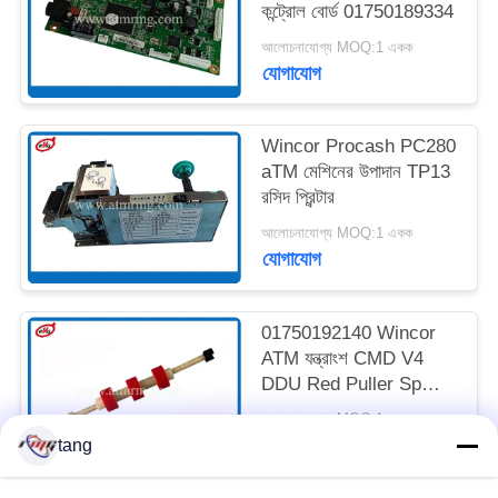
কন্ট্রোল বোর্ড 01750189334
আলোচনাযোগ্য MOQ:1 একক
সাইট
যোগাযোগ
ম্যাপ
Wincor Procash PC280
গোপনীয়তা
aTM মেশিনের উপাদান TP13
রসিদ প্রিন্টার
নীতি
আলোচনাযোগ্য MOQ:1 একক
যোগাযোগ
01750192140 Wincor
ATM যন্ত্রাংশ CMD V4
DDU Red Puller Sp
শ্যাফট সহ
আলোচনাযোগ্য MOQ:1 একক
যোগাযোগ
tang